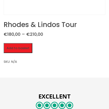
Rhodes & Lindos Tour
€180,00 – €210,00
Rhodes
Add to basket
&
Lindos
Tour
SKU:
N/A
quantity
EXCELLENT